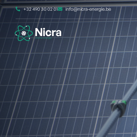
+32 490 30 02 01
info@nicra-energie.be


4,5
/
5
(
25
+
Reviews)