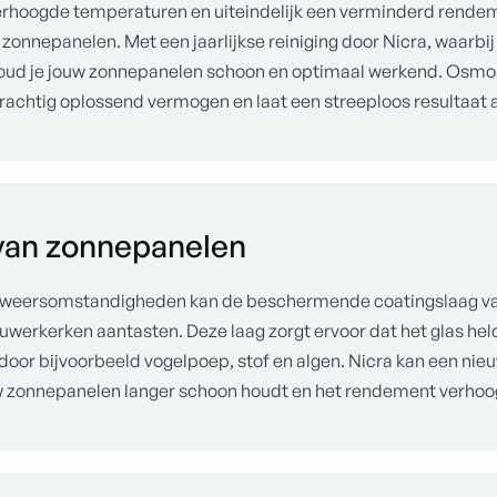
rhoogde temperaturen en uiteindelijk een verminderd rendem
 zonnepanelen. Met een jaarlijkse reiniging door Nicra, waarb
oud je jouw zonnepanelen schoon en optimaal werkend. Osmos
 krachtig oplossend vermogen en laat een streeploos resultaat 
 van zonnepanelen
an weersomstandigheden kan de beschermende coatingslaag v
werkerken aantasten. Deze laag zorgt ervoor dat het glas helde
door bijvoorbeeld vogelpoep, stof en algen. Nicra kan een nie
 zonnepanelen langer schoon houdt en het rendement verhoo