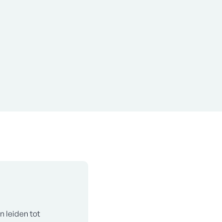
 Nicra? Vraag vandaag nog je
offerte
aan.
ds 1982
n leiden tot