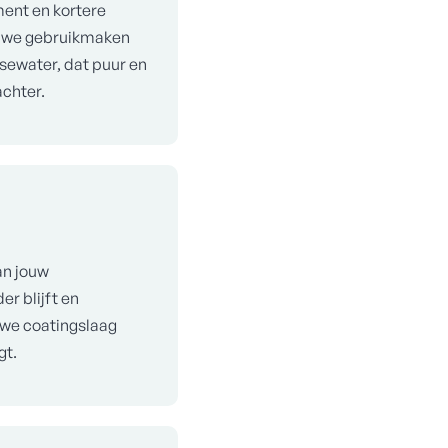
ent en kortere
ij we gebruikmaken
ewater, dat puur en
achter.
an jouw
r blijft en
uwe coatingslaag
gt.