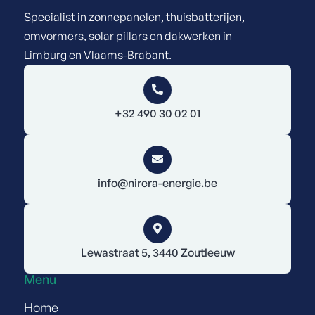
Specialist in zonnepanelen, thuisbatterijen,
omvormers, solar pillars en dakwerken in
Limburg en Vlaams-Brabant
.

+32 490 30 02 01

info@nircra-energie.be

Lewastraat 5, 3440 Zoutleeuw
Menu
Home